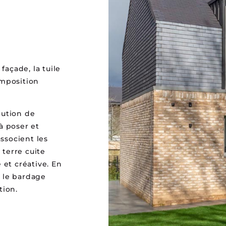
açade, la tuile
omposition
lution de
à poser et
ssocient les
a terre cuite
 et créative. En
, le bardage
tion.